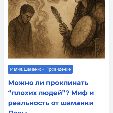
о
м
у
Магия, Шаманизм, Провидение
Можно ли проклинать
“плохих людей”? Миф и
реальность от шаманки