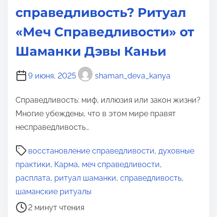
справедливость? Ритуал
«Меч Справедливости» от
Шаманки Дэвы Каньи
9 июня, 2025
shaman_deva_kanya
Справедливость: миф, иллюзия или закон жизни?
Многие убеждены, что в этом мире правят
несправедливость…
В
восстановление справедливости
,
духовные
р
практики
,
Карма
,
меч справедливости
,
е
расплата
,
ритуал шаманки
,
справедливость
,
м
шаманские ритуалы
я
2 минут чтения
д