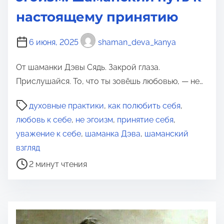
настоящему принятию
6 июня, 2025
shaman_deva_kanya
От шаманки Дэвы Сядь. Закрой глаза.
Прислушайся. То, что ты зовёшь любовью, — не…
В
духовные практики
,
как полюбить себя
,
р
любовь к себе
,
не эгоизм
,
принятие себя
,
е
уважение к себе
,
шаманка Дэва
,
шаманский
м
взгляд
я
2 минут чтения
д
л
я
п