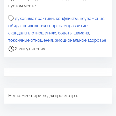
пустом месте.…
В
духовные практики
,
конфликты
,
неуважение
,
р
обида
,
психология ссор
,
саморазвитие
,
е
скандалы в отношениях
,
советы шамана
,
м
токсичные отношения
,
эмоциональное здоровье
я
2 минут чтения
д
л
я
п
р
о
Нет комментариев для просмотра.
ч
т
е