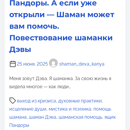
Пандоры. А если уже
открыли — Шаман может
вам помочь.
Повествование шаманки
Дэвы
25 июня, 2025
shaman_deva_kanya
Меня зовут Дэва. Я шаманка. За свою жизнь я
видела многое — как люди…
В
выход из кризиса
,
духовные практики
,
р
исцеление души
,
мистика и психика
,
помощь
е
шамана
,
шаман Дэва
,
шаманская помощь
,
ящик
м
Пандоры