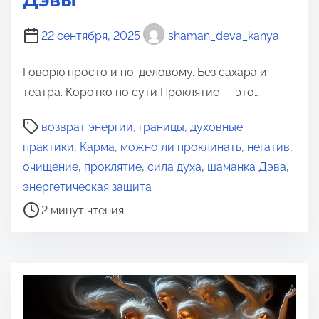
Дэвы
22 сентября, 2025
shaman_deva_kanya
Говорю просто и по-деловому. Без сахара и
театра. Коротко по сути Проклятие — это…
В
возврат энергии
,
границы
,
духовные
р
практики
,
Карма
,
можно ли проклинать
,
негатив
,
е
очищение
,
проклятие
,
сила духа
,
шаманка Дэва
,
м
энергетическая защита
я
2 минут чтения
д
л
я
п
р