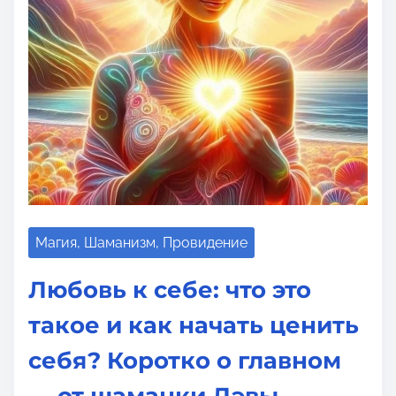
о
м
у
Магия, Шаманизм, Провидение
Любовь к себе: что это
такое и как начать ценить
себя? Коротко о главном