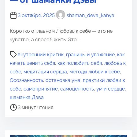
— от шаманки Дэвы
3 октября, 2025
shaman_deva_kanya
Коротко о главном Любовь к себе — это не
чувство, а способ жить. Это…
В
внутренний критик
,
границы и уважение
,
как
р
начать ценить себя
,
как полюбить себя
,
любовь к
е
себе
,
медитация сердца
,
методы любви к себе
,
м
Осознанность
,
остановка ума
,
практики любви к
я
себе
,
самопринятие
,
самоценность
,
ум и сердце
,
д
шаманка Дэва
л
3 минут чтения
я
п
р