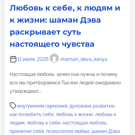
Любовь к себе, к людям и
к жизни: шаман Дэва
раскрывает суть
настоящего чувства
11 июля, 2025
shaman_deva_kanya
Настоящая любовь: зачем она нужна и почему
все мы притворяемся Тысячи людей ежедневно
утверждают,…
В
внутренняя гармония
,
духовное развитие
,
р
как полюбить себя
,
любовь к жизни
,
любовь к
е
людям
,
любовь к себе
,
настоящая любовь
,
м
принятие себя
,
психология любви
,
шаман Дэва