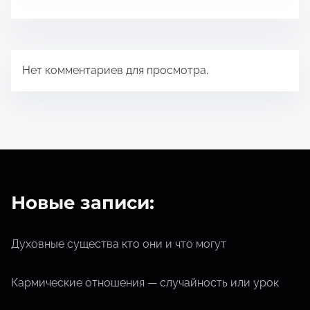
п
р
о
Нет комментариев для просмотра.
ч
т
е
н
и
я
Новые записи:
Духовные существа кто они и что могут
Кармические отношения — случайность или урок