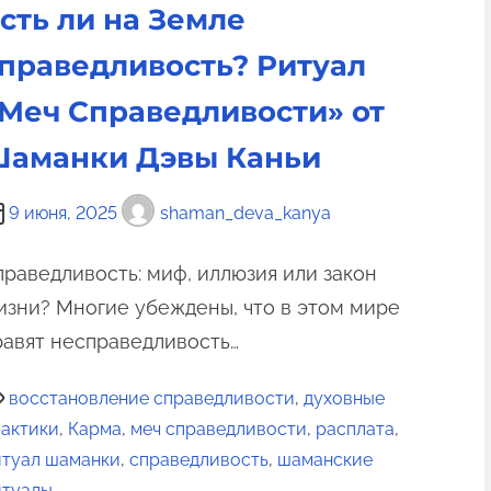
сть ли на Земле
праведливость? Ритуал
Меч Справедливости» от
аманки Дэвы Каньи
9 июня, 2025
shaman_deva_kanya
праведливость: миф, иллюзия или закон
изни? Многие убеждены, что в этом мире
равят несправедливость…
восстановление справедливости
,
духовные
актики
,
Карма
,
меч справедливости
,
расплата
,
итуал шаманки
,
справедливость
,
шаманские
итуалы