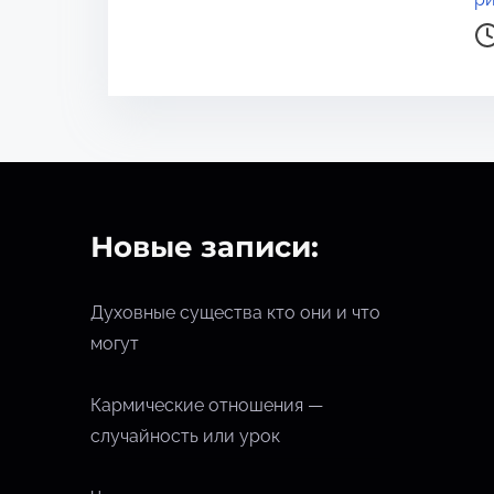
я
д
л
я
п
р
о
Новые записи:
ч
т
е
Духовные существа кто они и что
н
могут
и
я
Кармические отношения —
случайность или урок