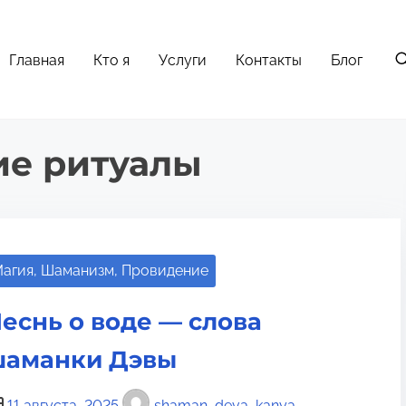
Главная
Кто я
Услуги
Контакты
Блог
е ритуалы
агия, Шаманизм, Провидение
еснь о воде — слова
аманки Дэвы
11 августа, 2025
shaman_deva_kanya