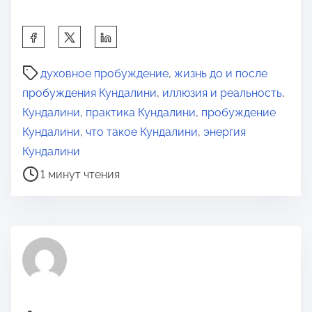
П
о
В
д
духовное пробуждение
,
жизнь до и после
р
е
пробуждения Кундалини
,
иллюзия и реальность
,
е
л
Кундалини
,
практика Кундалини
,
пробуждение
м
и
Кундалини
,
что такое Кундалини
,
энергия
я
т
Кундалини
д
ь
1 минут чтения
л
с
я
я
п
э
р
т
о
о
ч
й
т
з