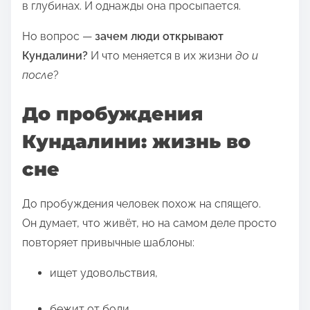
в глубинах. И однажды она просыпается.
т
ь
Но вопрос —
зачем люди открывают
с
Кундалини?
И что меняется в их жизни
до и
я
после
?
э
т
До пробуждения
о
Кундалини: жизнь во
й
з
сне
а
п
До пробуждения человек похож на спящего.
и
Он думает, что живёт, но на самом деле просто
с
повторяет привычные шаблоны:
ь
ищет удовольствия,
ю
в
бежит от боли,