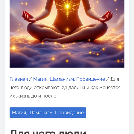
о
м
у
Главная
/
Магия, Шаманизм, Провидение
/ Для
чего люди открывают Кундалини и как меняется
их жизнь до и после
Магия, Шаманизм, Провидение
Для чего люди