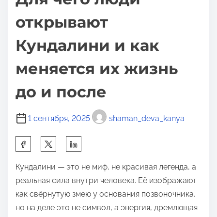
открывают
Кундалини и как
меняется их жизнь
до и после
1 сентября, 2025
shaman_deva_kanya
П
о
Кундалини — это не миф, не красивая легенда, а
д
реальная сила внутри человека. Её изображают
е
как свёрнутую змею у основания позвоночника,
л
но на деле это не символ, а энергия, дремлющая
и