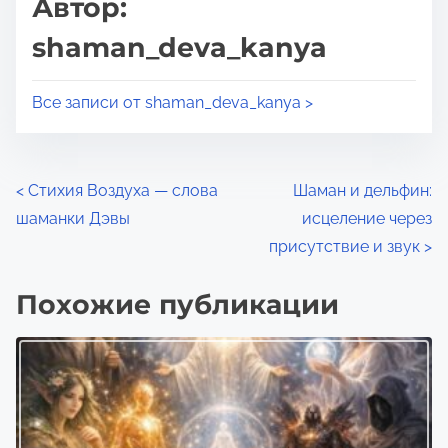
Автор:
е
а
shaman_deva_kanya
н
п
и
и
я
Все записи от shaman_deva_kanya >
с
ь
ю
Н
в
<
Стихия Воздуха — слова
Шаман и дельфин:
:
шаманки Дэвы
исцеление через
а
присутствие и звук
>
в
Похожие публикации
и
г
а
ц