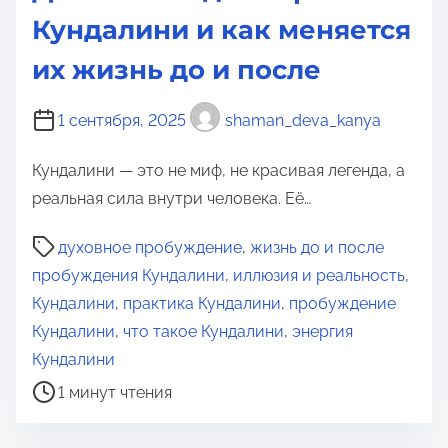
Кундалини и как меняется
их жизнь до и после
1 сентября, 2025
shaman_deva_kanya
Кундалини — это не миф, не красивая легенда, а
реальная сила внутри человека. Её…
В
духовное пробуждение
,
жизнь до и после
р
пробуждения Кундалини
,
иллюзия и реальность
,
е
Кундалини
,
практика Кундалини
,
пробуждение
м
Кундалини
,
что такое Кундалини
,
энергия
я
Кундалини
д
1 минут чтения
л
я