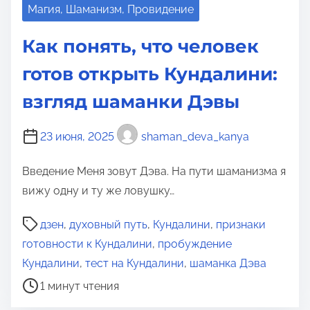
Магия, Шаманизм, Провидение
Как понять, что человек
готов открыть Кундалини:
взгляд шаманки Дэвы
23 июня, 2025
shaman_deva_kanya
Введение Меня зовут Дэва. На пути шаманизма я
вижу одну и ту же ловушку…
В
дзен
,
духовный путь
,
Кундалини
,
признаки
р
готовности к Кундалини
,
пробуждение
е
Кундалини
,
тест на Кундалини
,
шаманка Дэва
м
1 минут чтения
я