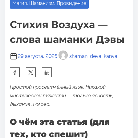
Магия, Шаманизм, Провидение
Стихия Воздуха —
слова шаманки Дэвы
29 августа, 2025
shaman_deva_kanya
П
о
Простой просветлённый язык. Никакой
д
мистической тяжести — только ясность,
е
дыхание и слово.
л
и
О чём эта статья (для
т
ь
тех, кто спешит)