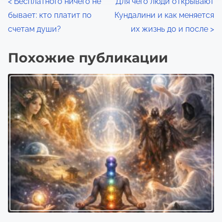
Н
:
<
Бесплатного ничего не
Для чего люди открывают
бывает: кто платит по
Кундалини и как меняется
а
счетам души?
их жизнь до и после
>
в
Похожие публикации
и
г
а
ц
и
я
п
о
з