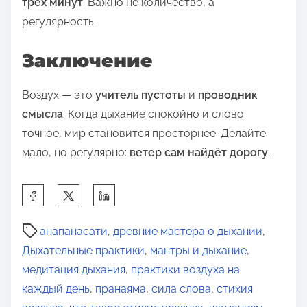
трёх минут
. Важно не количество, а
регулярность.
Заключение
Воздух — это
учитель пустоты
и
проводник
смысла
. Когда дыхание спокойно и слово
точное, мир становится просторнее. Делайте
мало, но регулярно:
ветер сам найдёт дорогу
.
П
о
В
д
анапанасати
,
древние мастера о дыхании
,
р
е
Дыхательные практики
,
мантры и дыхание
,
е
л
медитация дыхания
,
практики воздуха на
м
и
каждый день
,
пранаяма
,
сила слова
,
стихия
я