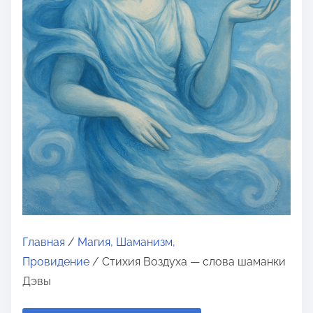
о
м
у
Главная
/
Магия, Шаманизм,
Провидение
/ Стихия Воздуха — слова шаманки
Дэвы