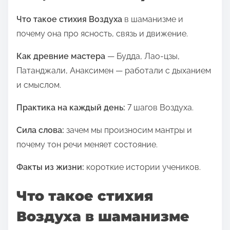
с
я
Что такое стихия Воздуха
в шаманизме и
э
почему она про ясность, связь и движение.
т
Как древние мастера
— Будда, Лао‑цзы,
о
Патанджали, Анаксимен — работали с дыханием
й
и смыслом.
з
а
Практика на каждый день:
7 шагов Воздуха.
п
Сила слова:
зачем мы произносим мантры и
и
почему тон речи меняет состояние.
с
ь
Факты из жизни:
короткие истории учеников.
ю
в
Что такое стихия
:
Воздуха в шаманизме