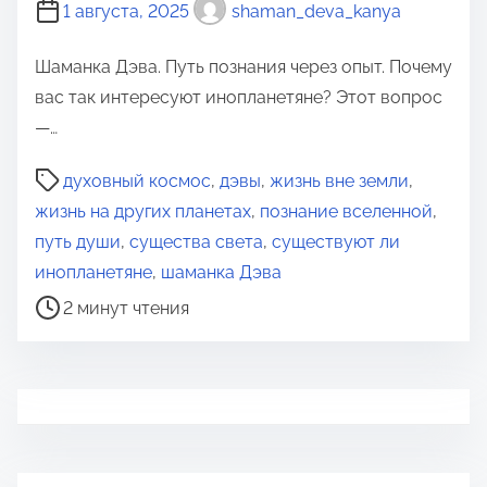
1 августа, 2025
shaman_deva_kanya
Шаманка Дэва. Путь познания через опыт. Почему
вас так интересуют инопланетяне? Этот вопрос
—…
В
духовный космос
,
дэвы
,
жизнь вне земли
,
р
жизнь на других планетах
,
познание вселенной
,
е
путь души
,
существа света
,
существуют ли
м
инопланетяне
,
шаманка Дэва
я
2 минут чтения
д
л
я
п
р
о