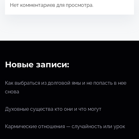
Нет комментариев для просмотра.
ч
т
е
н
и
я
Новые записи:
Как выбраться из долговой ямы и не попасть в нее
снова
Духовные существа кто они и что могут
Кармические отношения — случайность или урок