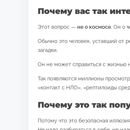
е
Почему вас так инт
л
и
Этот вопрос —
не о космосе
. Он о
ч
т
Обычно это человек, уставший от р
ь
загадки.
с
я
Он не может справиться с жизнью н
э
т
Так появляются миллионы просмотр
о
«контакт с НЛО», «рептилоиды сред
й
Почему это так поп
з
а
Потому что это безопасная иллюзия
п
Не надо разбираться в себе, не над