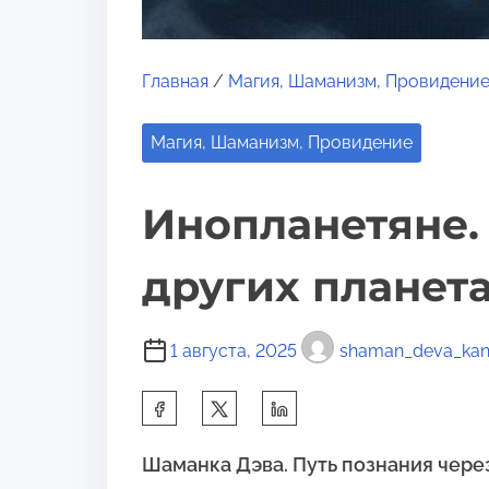
Главная
/
Магия, Шаманизм, Провидени
Магия, Шаманизм, Провидение
Инопланетяне. 
других планет
1 августа, 2025
shaman_deva_ka
П
о
Шаманка Дэва. Путь познания через
д