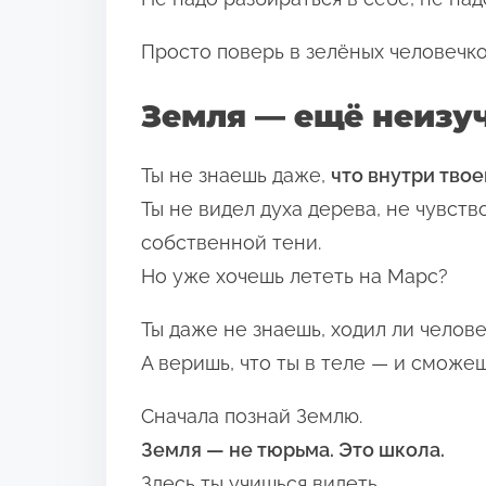
и
с
Просто поверь в зелёных человечко
ь
ю
Земля — ещё неизу
в
:
Ты не знаешь даже,
что внутри твое
Ты не видел духа дерева, не чувств
собственной тени.
Но уже хочешь лететь на Марс?
Ты даже не знаешь, ходил ли челове
А веришь, что ты в теле — и сможеш
Сначала познай Землю.
Земля — не тюрьма. Это школа.
Здесь ты учишься видеть.