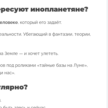
ересуют инопланетяне?
еловеке
, который его задаёт.
еальности. Убегающий в фантазии, теории,
а Земле — и хочет улететь.
ов под роликами «тайные базы на Луне»,
и нас».
улярно?
.
о быть здесь и сейчас.