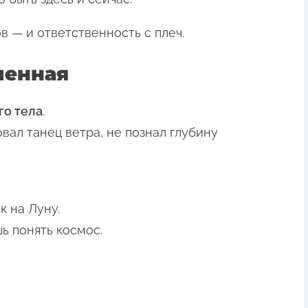
в — и ответственность с плеч.
ченная
го тела
.
овал танец ветра, не познал глубину
к на Луну.
ь понять космос.