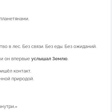
опланетянами.
о в лес. Без связи. Без еды. Без ожиданий.
ии он впервые
услышал Землю
.
ришёл контакт.
енной природой.
внутри.»