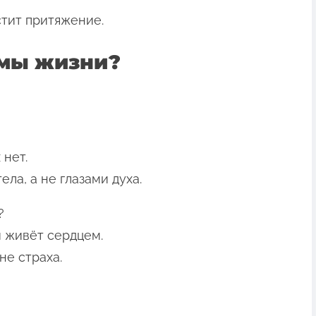
стит притяжение.
рмы жизни?
 нет.
ела, а не глазами духа.
?
й живёт сердцем.
не страха.