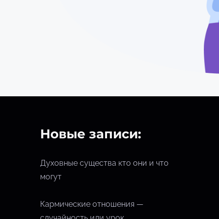
Новые записи:
Духовные существа кто они и что
могут
Кармические отношения —
случайность или урок