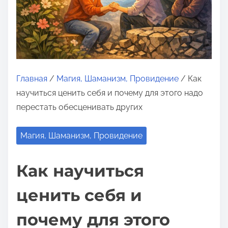
о
м
у
Главная
/
Магия, Шаманизм, Провидение
/ Как
научиться ценить себя и почему для этого надо
перестать обесценивать других
Магия, Шаманизм, Провидение
Как научиться
ценить себя и
почему для этого