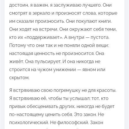
э
достоин, я важен, я заслуживаю лучшего. Они
т
смотрят в зеркало и произносят слова, которые
о
им сказали произносить. Они покупают книги.
й
Они ходят на встречи. Они окружают себя теми,
з
кто их «поддерживает». А внутри — пустота.
а
Потому что они так и не поняли одной вещи:
п
настоящая ценность не произносится. Она
и
живёт. Она пульсирует. И она никогда не
с
строится на чужом унижении — явном или
ь
скрытом.
ю
Я встряхиваю свою погремушку не для красоты.
в
Я встряхиваю её, чтобы ты услышал: тот, кто
:
привык обесценивать других, никогда не будет
по-настоящему ценить себя. Это закон. Не
психологический. Не философский. Закон