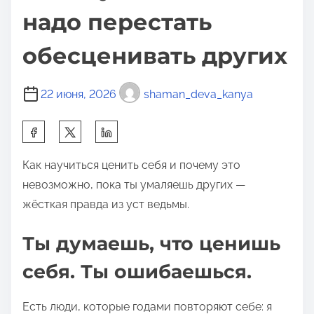
надо перестать
обесценивать других
22 июня, 2026
shaman_deva_kanya
П
о
Как научиться ценить себя и почему это
д
невозможно, пока ты умаляешь других —
е
жёсткая правда из уст ведьмы.
л
и
Ты думаешь, что ценишь
т
ь
себя. Ты ошибаешься.
с
я
Есть люди, которые годами повторяют себе: я