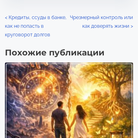
з
е
а
н
Н
<
Кредиты, ссуды в банке,
Чрезмерный контроль или
п
и
как не попасть в
как доверять жизни
>
и
а
я
круговорот долгов
с
в
ь
Похожие публикации
ю
и
в
г
:
а
ц
и
я
п