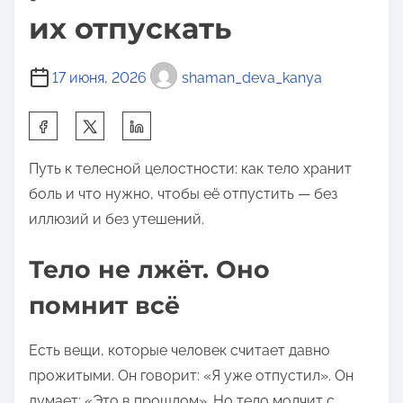
их отпускать
17 июня, 2026
shaman_deva_kanya
П
о
Путь к телесной целостности: как тело хранит
д
боль и что нужно, чтобы её отпустить — без
е
иллюзий и без утешений.
л
и
Тело не лжёт. Оно
т
ь
помнит всё
с
я
Есть вещи, которые человек считает давно
э
прожитыми. Он говорит: «Я уже отпустил». Он
т
думает: «Это в прошлом». Но тело молчит с