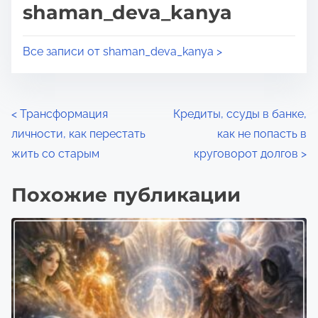
shaman_deva_kanya
р
т
о
о
Все записи от shaman_deva_kanya >
ч
й
т
з
е
а
н
Н
<
Трансформация
Кредиты, ссуды в банке,
п
и
личности, как перестать
как не попасть в
и
а
я
жить со старым
круговорот долгов
>
с
в
ь
Похожие публикации
ю
и
в
г
:
а
ц
и