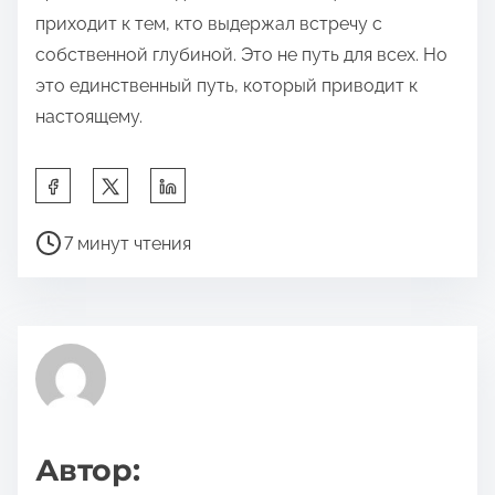
приходит к тем, кто выдержал встречу с
собственной глубиной. Это не путь для всех. Но
это единственный путь, который приводит к
настоящему.
П
о
В
д
7 минут чтения
р
е
е
л
м
и
я
т
д
ь
л
с
я
я
Автор:
п
э