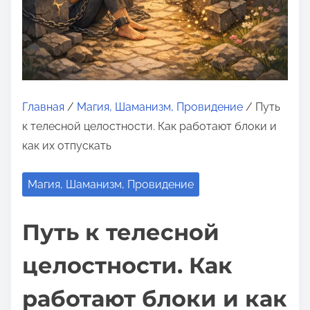
о
м
у
Главная
/
Магия, Шаманизм, Провидение
/ Путь
к телесной целостности. Как работают блоки и
как их отпускать
Магия, Шаманизм, Провидение
Путь к телесной
целостности. Как
работают блоки и как