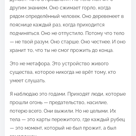
о
другим знанием. Оно сжимает горло, когда
й
рядом определённый человек. Оно деревенеет в
з
пояснице каждый раз, когда приходится
а
подчиняться. Оно не отпустило. Потому что тело
п
— не твой разум. Оно старше. Оно честнее. И оно
и
хранит то, что ты не смог прожить до конца.
с
Это не метафора. Это устройство живого
ь
существа, которое никогда не врёт тому, кто
ю
умеет слушать.
в
:
Я наблюдаю это годами. Приходят люди, которые
прошли огонь — предательство, насилие,
потерю всего. Они выжили. Но не целыми. Их
тела — это карты пережитого, где каждый рубец
— это момент, который не был прожит, а был