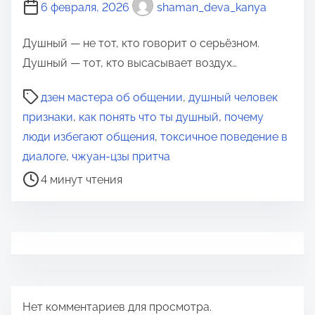
6 февраля, 2026
shaman_deva_kanya
Душный — не тот, кто говорит о серьёзном.
Душный — тот, кто высасывает воздух…
В
дзен мастера об общении
,
душный человек
р
признаки
,
как понять что ты душный
,
почему
е
люди избегают общения
,
токсичное поведение в
м
диалоге
,
чжуан-цзы притча
я
4 минут чтения
д
л
я
п
р
о
Нет комментариев для просмотра.
ч