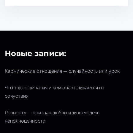
т
е
н
и
я
Новые записи:
Кармические отношения — случайность или урок
Что такое эмпатия и чем она отличается от
сочуствия
Ревность — признак любви или комплекс
неполноценности