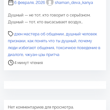
6 февраля, 2026
shaman_deva_kanya
Душный — не тот, кто говорит о серьёзном.
Душный — тот, кто высасывает воздух…
В
дзен мастера об общении
,
душный человек
р
признаки
,
как понять что ты душный
,
почему
е
люди избегают общения
,
токсичное поведение в
м
диалоге
,
чжуан-цзы притча
я
4 минут чтения
д
л
я
п
р
о
Нет комментариев для просмотра.
ч