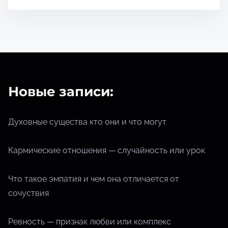
т
е
н
и
я
Новые записи:
Духовные существа кто они и что могут
Кармические отношения — случайность или урок
Что такое эмпатия и чем она отличается от
сочуствия
Ревность — признак любви или комплекс