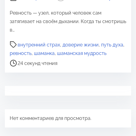
Ревность — узел, который человек сам
затягивает на своём дыхании. Когда ты смотришь
в…
В
внутренний страх
,
доверие жизни
,
путь духа
,
р
ревность
,
шаманка
,
шаманская мудрость
е
24 секунд чтения
м
я
д
л
я
п
Нет комментариев для просмотра.
р
о