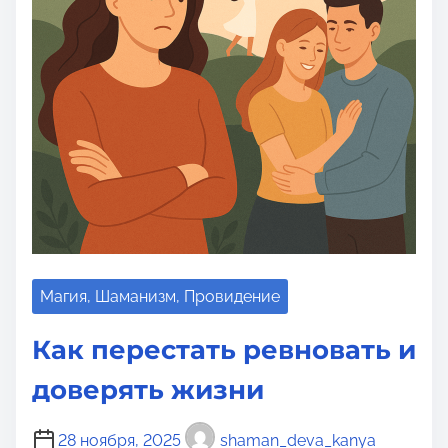
т
е
н
и
я
Магия, Шаманизм, Провидение
Как перестать ревновать и
доверять жизни
28 ноября, 2025
shaman_deva_kanya