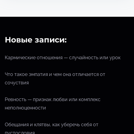
ч
т
е
н
и
Новые записи:
я
Кармические отношения — случайность или урок
Что такое эмпатия и чем она отличается от
сочуствия
Ревность — признак любви или комплекс
неполноценности
Обещания и клятвы, как уберечь себя от
пустословия