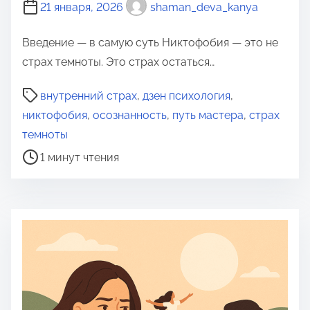
21 января, 2026
shaman_deva_kanya
Введение — в самую суть Никтофобия — это не
страх темноты. Это страх остаться…
В
внутренний страх
,
дзен психология
,
р
никтофобия
,
осознанность
,
путь мастера
,
страх
е
темноты
м
1 минут чтения
я
д
л
я
п
р
о
ч