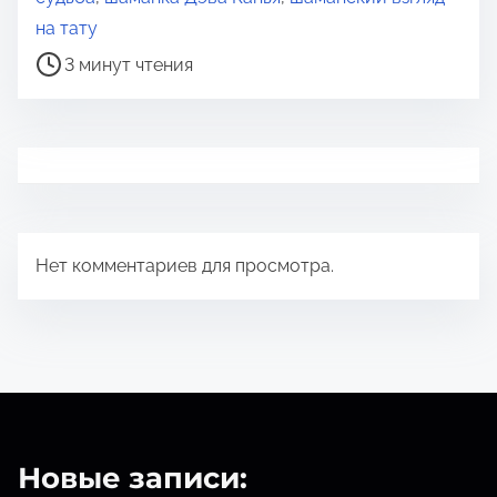
я
на тату
д
3 минут чтения
л
я
п
р
о
ч
Нет комментариев для просмотра.
т
е
н
и
я
Новые записи: