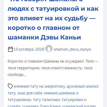
людях с татуировкой и как
это влияет на их судьбу —
коротко о главном от
шаманки Дэвы Каньи
13 октября, 2025
shaman_deva_kanya
Коротко о главном Шаманы не осуждают. Тело —
твоя территория, твоя ответственность, твоя
свобода.…
В
влияние тату на энергетику
,
духовный анализ
р
тату
,
знак для себя
,
мнение шаманов о
е
татуировках
,
тату талисман
,
татуировка и
м
судьба
,
шаманка Дэва Канья
,
шаманский взгляд