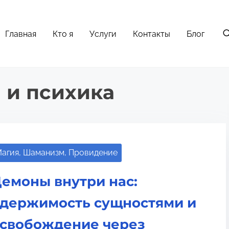
Главная
Кто я
Услуги
Контакты
Блог
 и психика
агия, Шаманизм, Провидение
емоны внутри нас:
держимость сущностями и
свобождение через