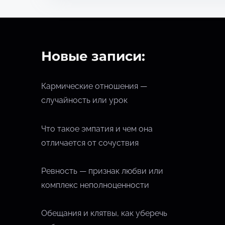
п
р
о
Новые записи:
ч
т
е
Кармические отношения —
н
случайность или урок
и
я
Что такое эмпатия и чем она
отличается от сочуствия
Ревность — признак любви или
комплекс неполноценности
Обещания и клятвы, как уберечь