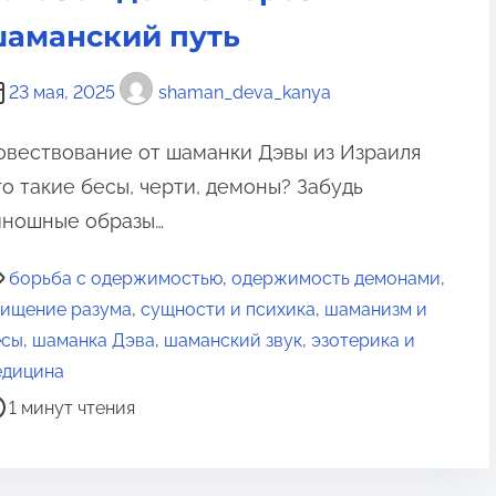
аманский путь
23 мая, 2025
shaman_deva_kanya
овествование от шаманки Дэвы из Израиля
то такие бесы, черти, демоны? Забудь
иношные образы…
борьба с одержимостью
,
одержимость демонами
,
чищение разума
,
сущности и психика
,
шаманизм и
есы
,
шаманка Дэва
,
шаманский звук
,
эзотерика и
едицина
1 минут чтения