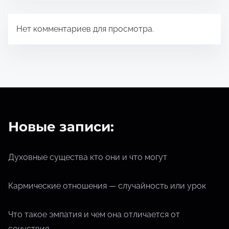
о
ч
Нет комментариев для просмотра.
т
е
н
и
я
Новые записи:
Духовные существа кто они и что могут
Кармические отношения — случайность или урок
Что такое эмпатия и чем она отличается от
сочуствия