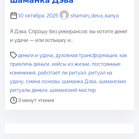
шаманка Дэва
10 октября, 2025
shaman_deva_kanya
Я Дэва. Спрошу без реверансов: вы хотите денег
и удачи — или вспышку и…
В
деньги и удача
,
духовная трансформация
,
как
р
привлечь деньги
,
кейсы из жизни
,
постоянные
е
изменения
,
работает ли ритуал
,
ритуал на
м
удачу
,
смена основы
,
шаманка Дэва
,
шаманские
я
ритуалы деньги
,
шаманский мастер
д
3 минут чтения
л
я
п
р