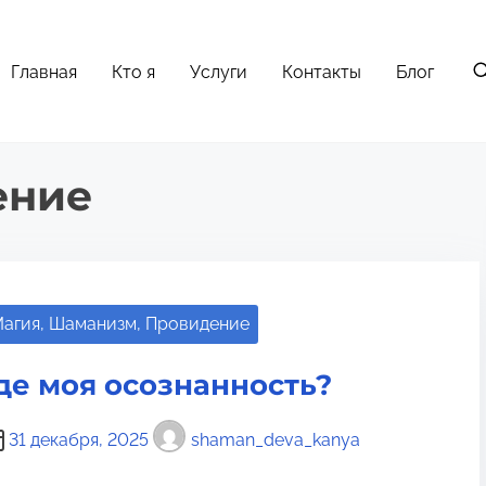
Главная
Кто я
Услуги
Контакты
Блог
ение
агия, Шаманизм, Провидение
де моя осознанность?
31 декабря, 2025
shaman_deva_kanya