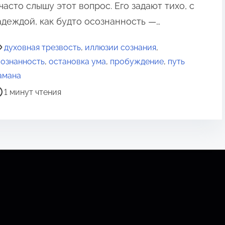
часто слышу этот вопрос. Его задают тихо, с
адеждой, как будто осознанность —…
духовная трезвость
,
иллюзии сознания
,
ознанность
,
остановка ума
,
пробуждение
,
путь
амана
1 минут чтения