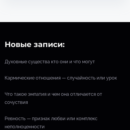
ч
т
е
н
и
Новые записи:
я
Духовные существа кто они и что могут
Кармические отношения — случайность или урок
Что такое эмпатия и чем она отличается от
сочуствия
Ревность — признак любви или комплекс
неполноценности