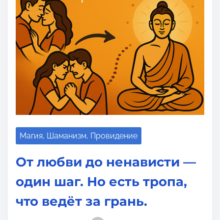
т
е
н
и
я
Магия, Шаманизм, Провидение
От любви до ненависти —
один шаг. Но есть тропа,
что ведёт за грань.