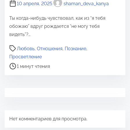
10 апреля, 2025
shaman_deva_kanya
Ты когда-нибудь чувствовал, как из “я тебя
обожаю” вдруг рождается “не могу тебя
видеть”?…
В
Любовь
,
Отношения
,
Познание
,
р
Просветление
е
1 минут чтения
м
я
д
л
я
п
Нет комментариев для просмотра.
р
о