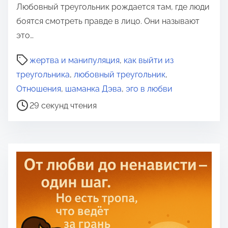
Любовный треугольник рождается там, где люди
боятся смотреть правде в лицо. Они называют
это…
В
жертва и манипуляция
,
как выйти из
р
треугольника
,
любовный треугольник
,
е
Отношения
,
шаманка Дэва
,
эго в любви
м
29 секунд чтения
я
д
л
я
п
р
о
ч