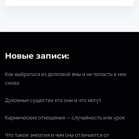
ч
т
е
н
и
я
Новые записи:
Как выбраться из долговой ямы и не попасть в нее
снова
Духовные существа кто они и что могут
Кармические отношения — случайность или урок
Что такое эмпатия и чем она отличается от