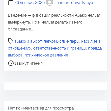
26 января, 2026
shaman_deva_kanya
Введение — фиксация реальности Абьюз нельзя
вычеркнуть. Но и нельзя делать из него
оправдание…
В
абьюз и аборт
,
легкомыслие пары
,
насилие в
р
отношениях
,
ответственность и границы
,
правда
е
выбора
,
психическое давление
м
1 минут чтения
я
д
л
я
п
р
Нет комментариев для просмотра.
о