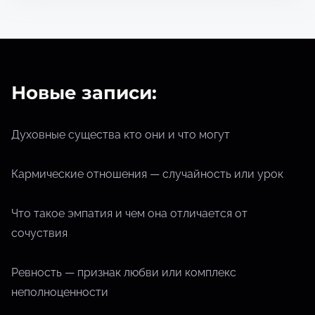
т
е
н
и
я
Новые записи:
Духовные существа кто они и что могут
Кармические отношения — случайность или урок
Что такое эмпатия и чем она отличается от
сочуствия
Ревность — признак любви или комплекс
неполноценности