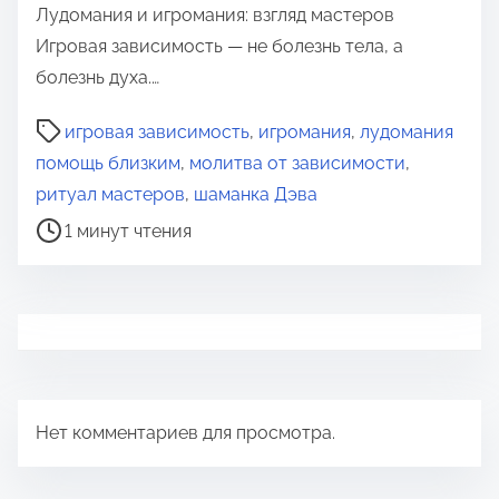
Лудомания и игромания: взгляд мастеров
Игровая зависимость — не болезнь тела, а
болезнь духа.…
В
игровая зависимость
,
игромания
,
лудомания
р
помощь близким
,
молитва от зависимости
,
е
ритуал мастеров
,
шаманка Дэва
м
1 минут чтения
я
д
л
я
п
р
Нет комментариев для просмотра.
о
ч