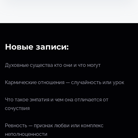
т
е
н
и
я
Новые записи:
Духовные существа кто они и что могут
Кармические отношения — случайность или урок
Что такое эмпатия и чем она отличается от
сочуствия
Ревность — признак любви или комплекс
неполноценности