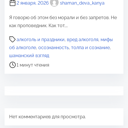
2 января, 2026
shaman_deva_kanya
Я говорю об этом без морали и без запретов. Не
как проповедник. Как тот,…
В
алкоголь и праздники
,
вред алкоголя
,
мифы
р
об алкоголе
,
осознанность
,
толпа и сознание
,
е
шаманский взгляд
м
1 минут чтения
я
д
л
я
п
р
Нет комментариев для просмотра.
о
ч