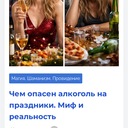
о
м
у
Магия, Шаманизм, Провидение
Чем опасен алкоголь на
праздники. Миф и
реальность