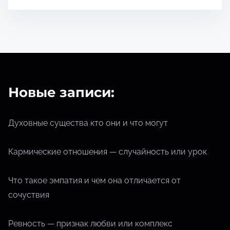
ч
т
е
н
и
я
Новые записи:
Духовные существа кто они и что могут
Кармические отношения — случайность или урок
Что такое эмпатия и чем она отличается от
сочуствия
Ревность — признак любви или комплекс