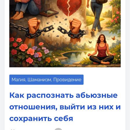
о
м
у
Магия, Шаманизм, Провидение
Как распознать абьюзные
отношения, выйти из них и
сохранить себя