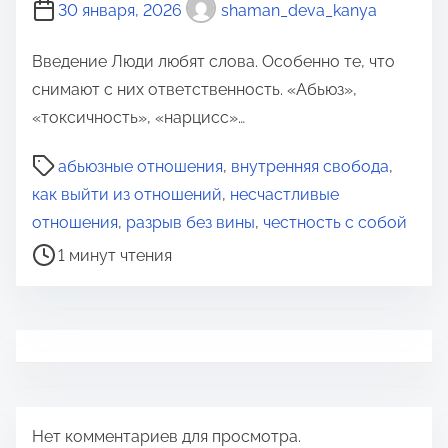
30 января, 2026
shaman_deva_kanya
Введение Люди любят слова. Особенно те, что
снимают с них ответственность. «Абьюз»,
«токсичность», «нарцисс»…
В
абьюзные отношения
,
внутренняя свобода
,
р
как выйти из отношений
,
несчастливые
е
отношения
,
разрыв без вины
,
честность с собой
м
1 минут чтения
я
д
л
я
п
р
Нет комментариев для просмотра.
о