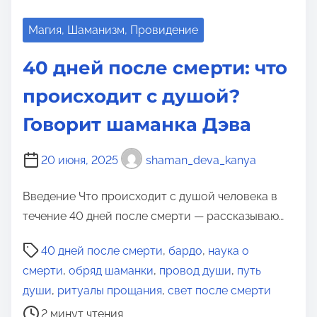
Магия, Шаманизм, Провидение
40 дней после смерти: что
происходит с душой?
Говорит шаманка Дэва
20 июня, 2025
shaman_deva_kanya
Введение Что происходит с душой человека в
течение 40 дней после смерти — рассказываю…
В
40 дней после смерти
,
бардо
,
наука о
р
смерти
,
обряд шаманки
,
провод души
,
путь
е
души
,
ритуалы прощания
,
свет после смерти
м
2 минут чтения