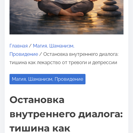
о
м
у
Главная
/
Магия, Шаманизм,
Провидение
/ Остановка внутреннего диалога:
тишина как лекарство от тревоги и депрессии
Магия, Шаманизм, Провидение
Остановка
внутреннего диалога:
тишина как