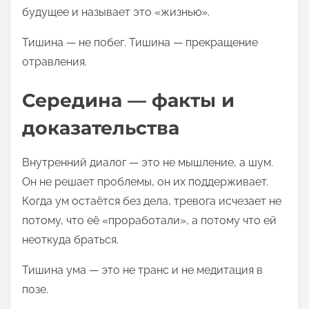
э
будущее и называет это «жизнью».
т
Тишина — не побег. Тишина — прекращение
о
отравления.
й
з
Середина — факты и
а
доказательства
п
и
Внутренний диалог — это не мышление, а шум.
с
Он не решает проблемы, он их поддерживает.
ь
Когда ум остаётся без дела, тревога исчезает не
ю
потому, что её «проработали», а потому что ей
в
неоткуда браться.
:
Тишина ума — это не транс и не медитация в
позе.