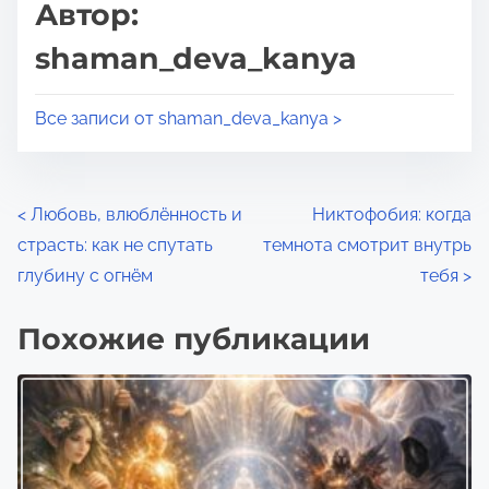
Автор:
ч
й
shaman_deva_kanya
т
з
е
а
н
Все записи от shaman_deva_kanya >
п
и
и
я
с
Н
ь
<
Любовь, влюблённость и
Никтофобия: когда
ю
страсть: как не спутать
темнота смотрит внутрь
а
в
глубину с огнём
тебя
>
в
:
Похожие публикации
и
г
а
ц