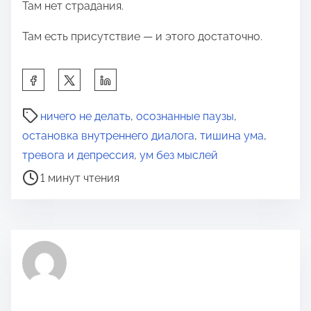
Там нет страдания.
Там есть присутствие — и этого достаточно.
П
о
В
д
ничего не делать
,
осознанные паузы
,
р
е
остановка внутреннего диалога
,
тишина ума
,
е
л
тревога и депрессия
,
ум без мыслей
м
и
1 минут чтения
я
т
д
ь
л
с
я
я
п
э
р
т
о
о