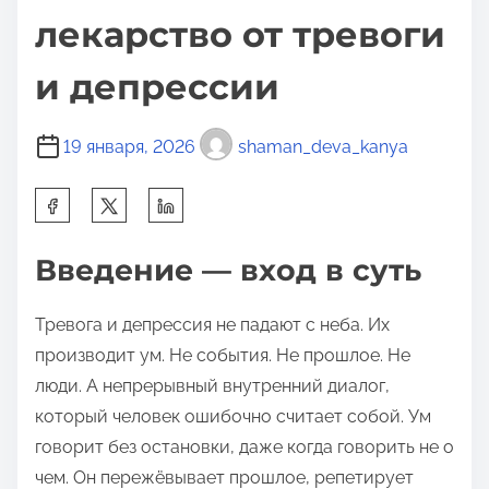
лекарство от тревоги
и депрессии
19 января, 2026
shaman_deva_kanya
П
о
д
Введение — вход в суть
е
л
Тревога и депрессия не падают с неба. Их
и
производит ум. Не события. Не прошлое. Не
т
люди. А непрерывный внутренний диалог,
ь
который человек ошибочно считает собой. Ум
с
говорит без остановки, даже когда говорить не о
я
чем. Он пережёвывает прошлое, репетирует