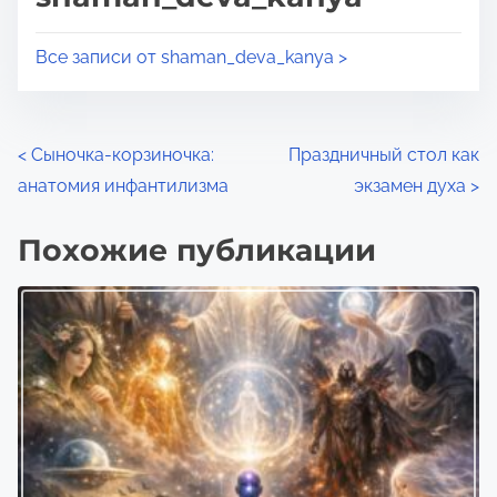
е
а
н
Все записи от shaman_deva_kanya >
п
и
и
я
с
Н
ь
<
Сыночка-корзиночка:
Праздничный стол как
ю
анатомия инфантилизма
экзамен духа
>
а
в
в
Похожие публикации
:
и
г
а
ц
и