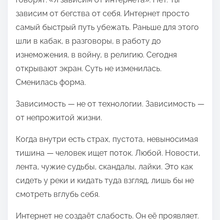
э
зависим от бегства от себя. Интернет просто
т
самый быстрый путь убежать. Раньше для этого
о
шли в кабак, в разговоры, в работу до
й
изнеможения, в войну, в религию. Сегодня
з
открывают экран. Суть не изменилась.
а
Сменилась форма.
п
Зависимость — не от технологии. Зависимость —
и
от непрожитой жизни.
с
ь
Когда внутри есть страх, пустота, невыносимая
ю
тишина — человек ищет поток. Любой. Новости,
в
лента, чужие судьбы, скандалы, лайки. Это как
:
сидеть у реки и кидать туда взгляд, лишь бы не
смотреть вглубь себя.
Интернет не создаёт слабость. Он её проявляет.