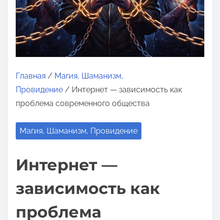
о
м
у
Главная
/
Магия, Шаманизм,
Провидение
/ Интернет — зависимость как
проблема современного общества
Магия, Шаманизм, Провидение
Интернет —
зависимость как
проблема