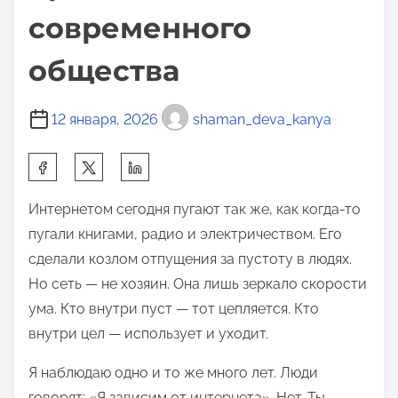
современного
общества
12 января, 2026
shaman_deva_kanya
П
о
Интернетом сегодня пугают так же, как когда-то
д
пугали книгами, радио и электричеством. Его
е
сделали козлом отпущения за пустоту в людях.
л
Но сеть — не хозяин. Она лишь зеркало скорости
и
ума. Кто внутри пуст — тот цепляется. Кто
т
внутри цел — использует и уходит.
ь
с
Я наблюдаю одно и то же много лет. Люди
я
говорят: «Я зависим от интернета». Нет. Ты