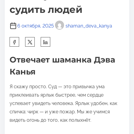
судить людей
6 октября, 2025
shaman_deva_kanya
П
о
д
Отвечает шаманка Дэва
е
Канья
л
и
Я скажу просто. Суд — это привычка ума
т
приклеивать ярлык быстрее, чем сердце
ь
успевает увидеть человека. Ярлык удобен, как
с
спичка: чирк — и уже пожар. Мы же учимся
я
видеть огонь до того, как полыхнёт.
э
т