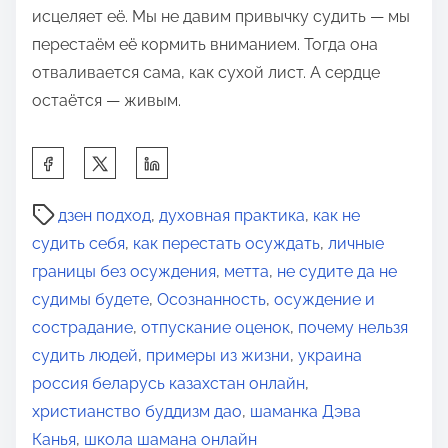
исцеляет её. Мы не давим привычку судить — мы
перестаём её кормить вниманием. Тогда она
отваливается сама, как сухой лист. А сердце
остаётся — живым.
П
о
В
д
дзен подход
,
духовная практика
,
как не
р
е
судить себя
,
как перестать осуждать
,
личные
е
л
границы без осуждения
,
метта
,
не судите да не
м
и
судимы будете
,
Осознанность
,
осуждение и
я
т
сострадание
,
отпускание оценок
,
почему нельзя
д
ь
судить людей
,
примеры из жизни
,
украина
л
с
россия беларусь казахстан онлайн
,
я
я
христианство буддизм дао
,
шаманка Дэва
п
э
Канья
,
школа шамана онлайн