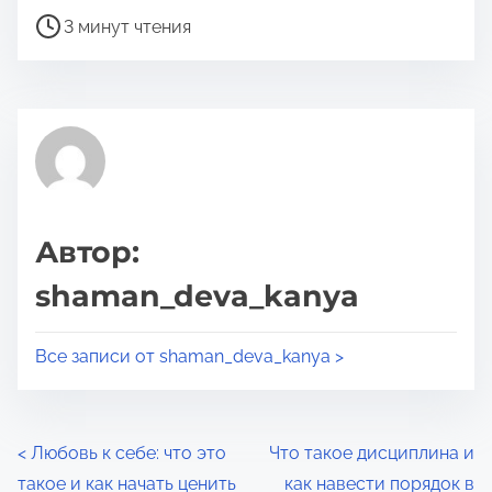
р
т
3 минут чтения
о
о
ч
й
т
з
е
а
н
п
и
и
я
с
Автор:
ь
shaman_deva_kanya
ю
в
Все записи от shaman_deva_kanya >
:
Н
<
Любовь к себе: что это
Что такое дисциплина и
такое и как начать ценить
как навести порядок в