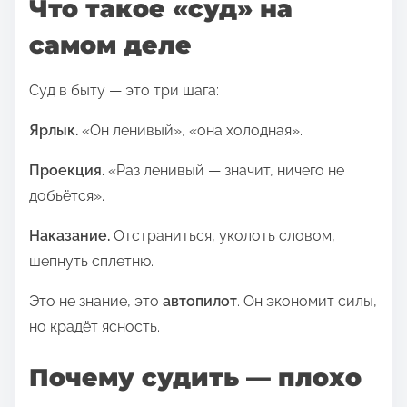
Что такое «суд» на
о
самом деле
й
з
Суд в быту — это три шага:
а
п
Ярлык.
«Он ленивый», «она холодная».
и
Проекция.
«Раз ленивый — значит, ничего не
с
добьётся».
ь
ю
Наказание.
Отстраниться, уколоть словом,
в
шепнуть сплетню.
:
Это не знание, это
автопилот
. Он экономит силы,
но крадёт ясность.
Почему судить — плохо