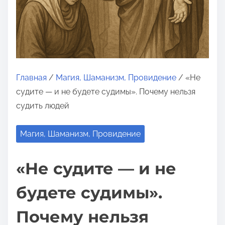
о
м
у
Главная
/
Магия, Шаманизм, Провидение
/ «Не
судите — и не будете судимы». Почему нельзя
судить людей
Магия, Шаманизм, Провидение
«Не судите — и не
будете судимы».
Почему нельзя