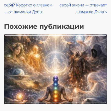
а
себя? Коротко о главном
своей жизни — отвечает
в
— от шаманки Дэвы
шаманка Дэва
>
и
Похожие публикации
г
а
ц
и
я
п
о
з