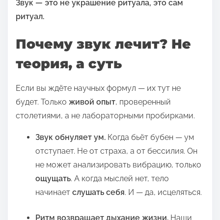
й
Звук — это не украшение ритуала, это сам
з
ритуал.
а
Почему звук лечит? Не
п
и
теория, а суть
с
ь
Если вы ждёте научных формул — их тут не
ю
будет. Только
живой опыт
, проверенный
в
столетиями, а не лабораторными пробирками.
:
Звук обнуляет ум.
Когда бьёт бубен — ум
отступает. Не от страха, а от бессилия. Он
не может анализировать вибрацию, только
ощущать
. А когда мыслей нет, тело
начинает
слушать себя
. И — да, исцеляться.
Ритм возвращает дыхание жизни.
Наши