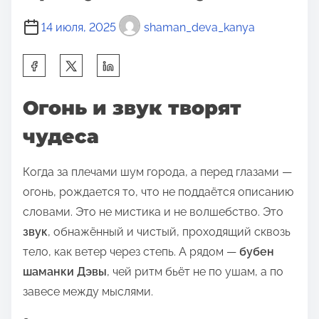
14 июля, 2025
shaman_deva_kanya
П
о
д
Огонь и звук творят
е
чудеса
л
и
Когда за плечами шум города, а перед глазами —
т
огонь, рождается то, что не поддаётся описанию
ь
словами. Это не мистика и не волшебство. Это
с
звук
, обнажённый и чистый, проходящий сквозь
я
тело, как ветер через степь. А рядом —
бубен
э
шаманки Дэвы
, чей ритм бьёт не по ушам, а по
т
завесе между мыслями.
о