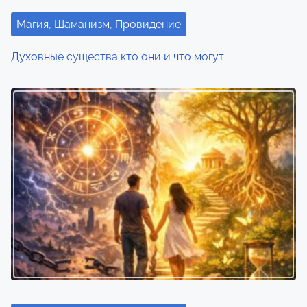
а
Магия, Шаманизм, Провидение
п
Духовные существа кто они и что могут
и
с
я
м