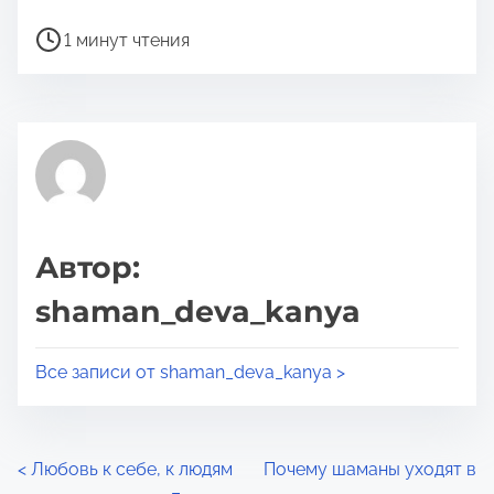
о
В
д
1 минут чтения
р
е
е
л
м
и
я
т
д
ь
л
с
я
я
Автор:
п
э
shaman_deva_kanya
р
т
о
о
Все записи от shaman_deva_kanya >
ч
й
т
з
е
а
н
Н
<
Любовь к себе, к людям
Почему шаманы уходят в
п