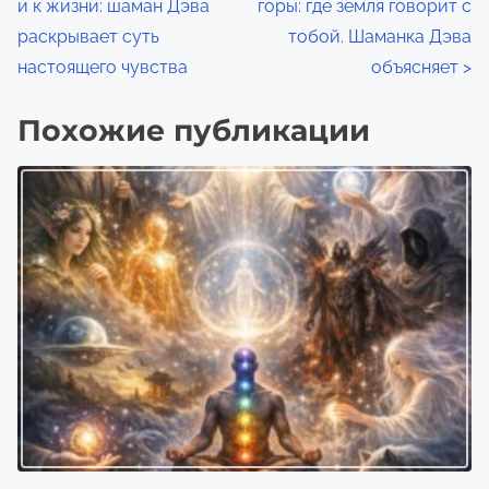
и
и к жизни: шаман Дэва
горы: где земля говорит с
и
а
я
раскрывает суть
тобой. Шаманка Дэва
с
в
настоящего чувства
объясняет
>
ь
ю
и
Похожие публикации
в
г
:
а
ц
и
я
п
о
з