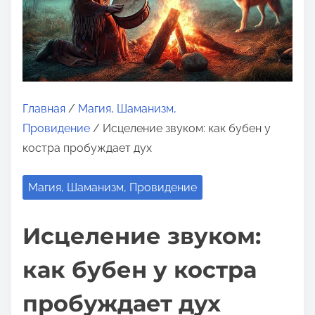
о
м
у
Главная
/
Магия, Шаманизм,
Провидение
/ Исцеление звуком: как бубен у
костра пробуждает дух
Магия, Шаманизм, Провидение
Исцеление звуком:
как бубен у костра
пробуждает дух