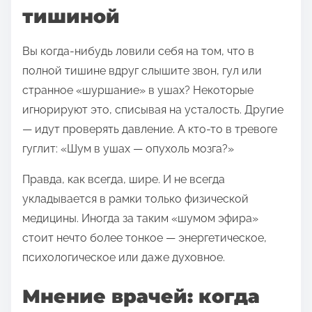
тишиной
и
т
Вы когда-нибудь ловили себя на том, что в
ь
полной тишине вдруг слышите звон, гул или
с
странное «шуршание» в ушах? Некоторые
я
игнорируют это, списывая на усталость. Другие
э
— идут проверять давление. А кто-то в тревоге
т
гуглит: «Шум в ушах — опухоль мозга?»
о
й
Правда, как всегда, шире. И не всегда
з
укладывается в рамки только физической
а
медицины. Иногда за таким «шумом эфира»
п
стоит нечто более тонкое — энергетическое,
и
психологическое или даже духовное.
с
ь
Мнение врачей: когда
ю