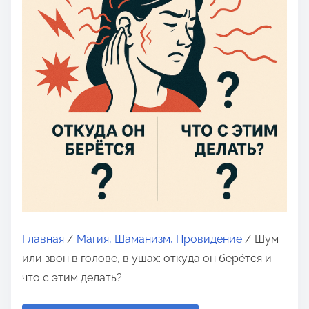
о
м
у
Главная
/
Магия, Шаманизм, Провидение
/ Шум
или звон в голове, в ушах: откуда он берётся и
что с этим делать?