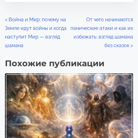
н
п
и
и
я
Н
с
<
Война и Мир: почему на
От чего начинаются
ь
Земле идут войны и когда
панические атаки и как их
а
ю
наступит Мир — взгляд
избежать: взгляд шамана
в
в
шамана
без сказок
>
:
и
Похожие публикации
г
а
ц
и
я
п