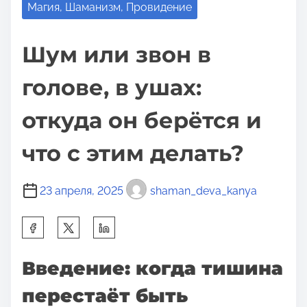
Магия, Шаманизм, Провидение
Шум или звон в
голове, в ушах:
откуда он берётся и
что с этим делать?
23 апреля, 2025
shaman_deva_kanya
П
о
д
Введение: когда тишина
е
перестаёт быть
л