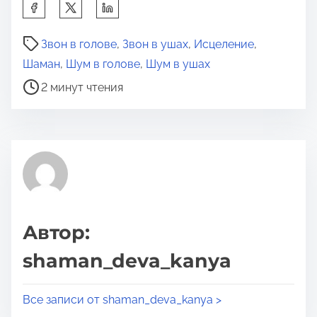
П
о
В
д
Звон в голове
,
Звон в ушах
,
Исцеление
,
р
е
Шаман
,
Шум в голове
,
Шум в ушах
е
л
2 минут чтения
м
и
я
т
д
ь
л
с
я
я
п
э
р
т
Автор:
о
о
shaman_deva_kanya
ч
й
т
з
е
Все записи от shaman_deva_kanya >
а